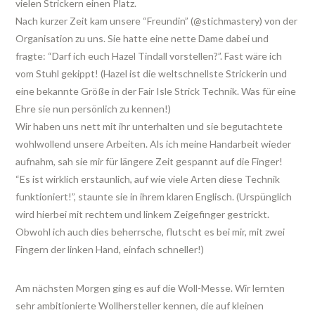
vielen Strickern einen Platz.
Nach kurzer Zeit kam unsere “Freundin” (@stichmastery) von der
Organisation zu uns. Sie hatte eine nette Dame dabei und
fragte: “Darf ich euch Hazel Tindall vorstellen?”. Fast wäre ich
vom Stuhl gekippt! (Hazel ist die weltschnellste Strickerin und
eine bekannte Größe in der Fair Isle Strick Technik. Was für eine
Ehre sie nun persönlich zu kennen!)
Wir haben uns nett mit ihr unterhalten und sie begutachtete
wohlwollend unsere Arbeiten. Als ich meine Handarbeit wieder
aufnahm, sah sie mir für längere Zeit gespannt auf die Finger!
“Es ist wirklich erstaunlich, auf wie viele Arten diese Technik
funktioniert!”, staunte sie in ihrem klaren Englisch. (Urspünglich
wird hierbei mit rechtem und linkem Zeigefinger gestrickt.
Obwohl ich auch dies beherrsche, flutscht es bei mir, mit zwei
Fingern der linken Hand, einfach schneller!)
Am nächsten Morgen ging es auf die Woll-Messe. Wir lernten
sehr ambitionierte Wollhersteller kennen, die auf kleinen